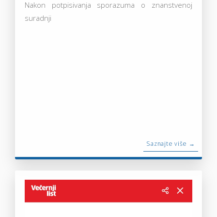
Nakon potpisivanja sporazuma o znanstvenoj
suradnji
Saznajte više →