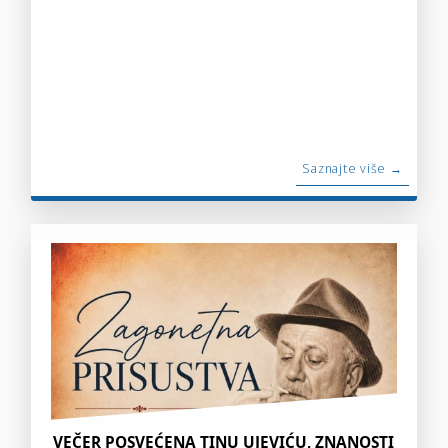
Saznajte više →
VEČER POSVEĆENA TINU UJEVIĆU, ZNANOSTI