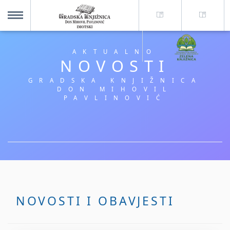
O nama +
MENU
AKTUALNO
NOVOSTI
Za korisnike +
GRADSKA KNJIŽNICA
DON MIHOVIL
PAVLINOVIĆ
Novosti
Kolajna – Mjesto koje spaja
Katalog knjižnice
NOVOSTI I OBAVJESTI
Imotska krajina - dig. novine