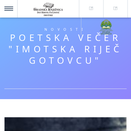
O nama +
MENU
NOVOSTI
POETSKA VEČER
Za korisnike +
"IMOTSKA RIJEČ
GOTOVCU"
Novosti
Kolajna – Mjesto koje spaja
Katalog knjižnice
Imotska krajina - dig. novine