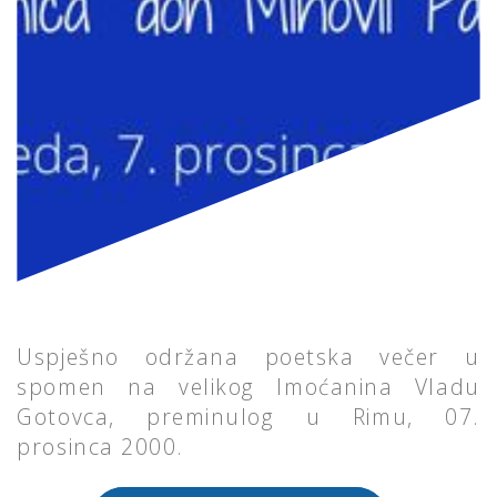
Uspješno održana poetska večer u
spomen na velikog Imoćanina Vladu
Gotovca, preminulog u Rimu, 07.
prosinca 2000.