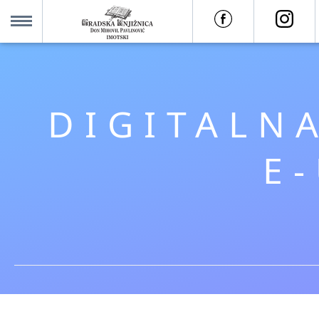
O nama +
MENU
Za korisnike +
DIGITALNA
Novosti
E
Kolajna – Mjesto koje spaja
Katalog knjižnice
Imotska krajina - dig. novine