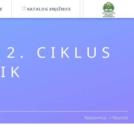
E
KATALOG KNJIŽNICE
 2. CIKLUS
IK
Naslovnica
->
Novosti