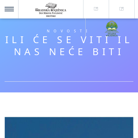
O nama +
MENU
NOVOSTI
ILI ĆE SE VITI IL
Za korisnike +
NAS NEĆE BITI
Novosti
Kolajna – Mjesto koje spaja
Katalog knjižnice
Imotska krajina - dig. novine