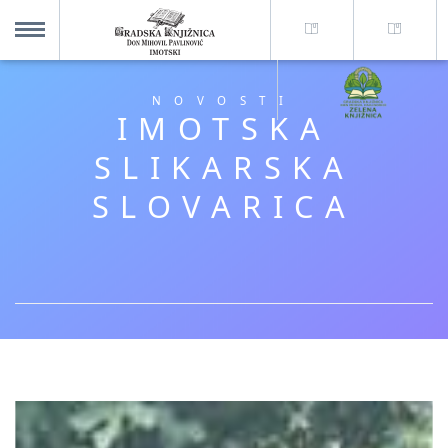
O nama +
MENU
NOVOSTI
IMOTSKA
Za korisnike +
SLIKARSKA
SLOVARICA
Novosti
Kolajna – Mjesto koje spaja
Katalog knjižnice
Imotska krajina - dig. novine