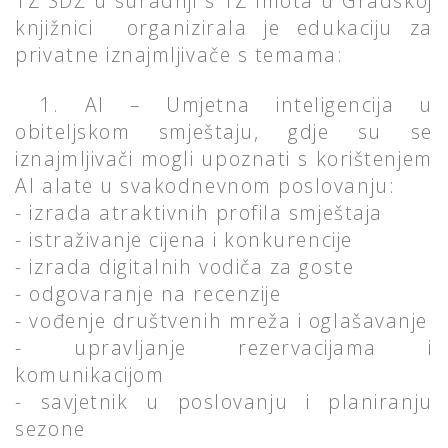
TZ SDŽ u suradnji s TZ Imota u Gradskoj
knjižnici organizirala je edukaciju za
privatne iznajmljivače s temama:
1. AI – Umjetna inteligencija u
obiteljskom smještaju, gdje su se
iznajmljivači mogli upoznati s korištenjem
AI alate u svakodnevnom poslovanju:
- izrada atraktivnih profila smještaja
- istraživanje cijena i konkurencije
- izrada digitalnih vodiča za goste
- odgovaranje na recenzije
- vođenje društvenih mreža i oglašavanje
- upravljanje rezervacijama i
komunikacijom
- savjetnik u poslovanju i planiranju
sezone