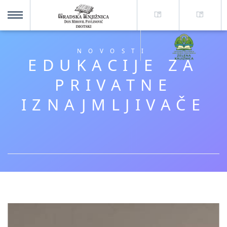
O nama +
MENU
NOVOSTI
EDUKACIJE ZA
Za korisnike +
PRIVATNE
IZNAJMLJIVAČE
Novosti
Kolajna – Mjesto koje spaja
Katalog knjižnice
Imotska krajina - dig. novine