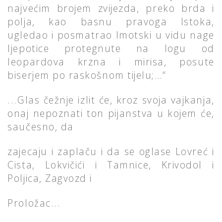
najvećim brojem zvijezda, preko brda i
polja, kao basnu pravoga Istoka,
ugledao i posmatrao Imotski u vidu nage
ljepotice protegnute na logu od
leopardova krzna i mirisa, posute
biserjem po raskošnom tijelu;…“
...Glas čežnje izlit će, kroz svoja vajkanja,
onaj nepoznati ton pijanstva u kojem će,
saučesno, da
zajecaju i zaplaču i da se oglase Lovreć i
Cista, Lokvičići i Tamnice, Krivodol i
Poljica, Zagvozd i
Proložac...