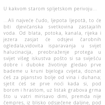
U kakvom starom spljetskom perivoju...
...Ali najveće čudo, ljepota ljepotā, to će
biti djevičanska svetkovina zastajalih
voda. Od blata, potoka, kanala, rijeka i
jezera zasjat će odsjevi čarobnih
ogledala,vidovita isparavanja u svijet
halucinacija, preobraženje protega u
svijet višeg iskustva pošto si sa sviješću
dobre i duboke životinje gledao prve
bademe u kruni bijeloga cvijeta, doznat
ćeš za pijanstvo bolje od vina i duhana;
sjetit ćeš se prve noći kada si, pod
borom i hrastom, uz listak grabova grma
što u vatri mirisavo dimi, premda nije
čempres, iz blisko odsječene daljine, pod