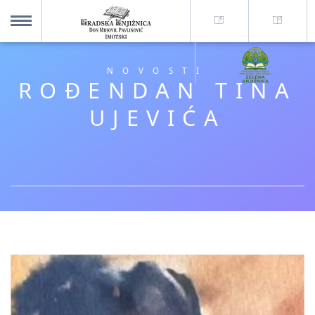
O nama +
MENU
NOVOSTI
ROĐENDAN TINA
Za korisnike +
UJEVIĆA
Novosti
Kolajna – Mjesto koje spaja
Katalog knjižnice
Imotska krajina - dig. novine