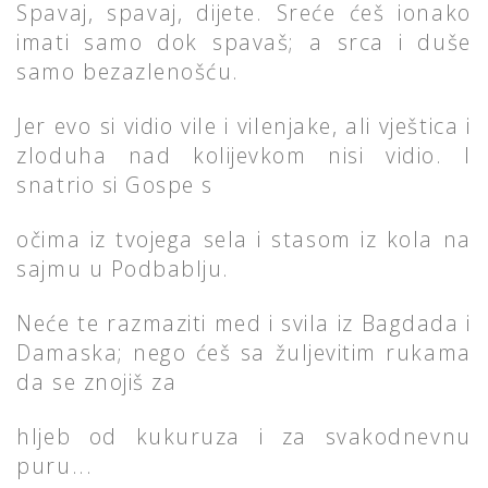
Spavaj, spavaj, dijete. Sreće ćeš ionako
imati samo dok spavaš; a srca i duše
samo bezazlenošću.
Jer evo si vidio vile i vilenjake, ali vještica i
zloduha nad kolijevkom nisi vidio. I
snatrio si Gospe s
očima iz tvojega sela i stasom iz kola na
sajmu u Podbablju.
Neće te razmaziti med i svila iz Bagdada i
Damaska; nego ćeš sa žuljevitim rukama
da se znojiš za
hljeb od kukuruza i za svakodnevnu
puru...