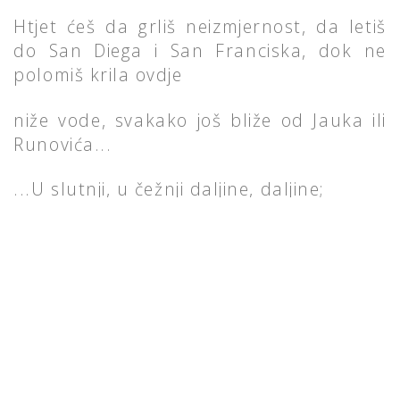
Htjet ćeš da grliš neizmjernost, da letiš
do San Diega i San Franciska, dok ne
polomiš krila ovdje
niže vode, svakako još bliže od Jauka ili
Runovića...
...U slutnji, u čežnji daljine, daljine;
u srcu, u dahu planine, planine.
Malena mjesta srca moga,
spomenak Brača, Imotskoga...
ZELENU GRANU S TUGOM ŽUTA VOĆA
Tin Ujević (5. srpanj 1891 – 12. studeni