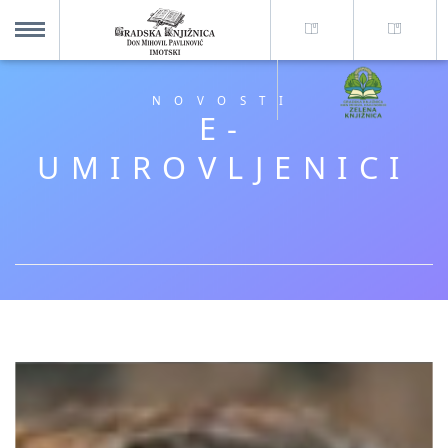
O nama +
MENU
NOVOSTI
E-
Za korisnike +
UMIROVLJENICI
Novosti
Kolajna – Mjesto koje spaja
Katalog knjižnice
Imotska krajina - dig. novine