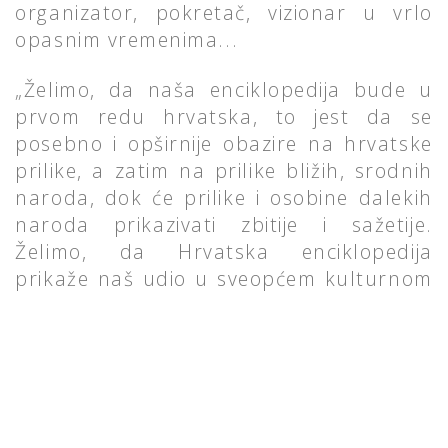
organizator, pokretač, vizionar u vrlo
opasnim vremenima...
„Želimo, da naša enciklopedija bude u
prvom redu hrvatska, to jest da se
posebno i opširnije obazire na hrvatske
prilike, a zatim na prilike bližih, srodnih
naroda, dok će prilike i osobine dalekih
naroda prikazivati zbitije i sažetije.
Želimo, da Hrvatska enciklopedija
prikaže naš udio u sveopćem kulturnom
stvaranju i da na taj način dođe do
izražaja i narod kao cjelina i pojedini naši
kulturni stvaraoci.“ Dr. Mate Ujević
foto: hrvatska enciklopedija