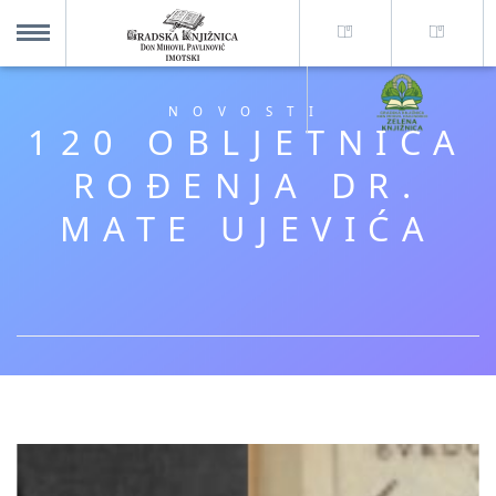
O nama +
MENU
NOVOSTI
120 OBLJETNICA
Za korisnike +
ROĐENJA DR.
MATE UJEVIĆA
Novosti
Kolajna – Mjesto koje spaja
Katalog knjižnice
Imotska krajina - dig. novine