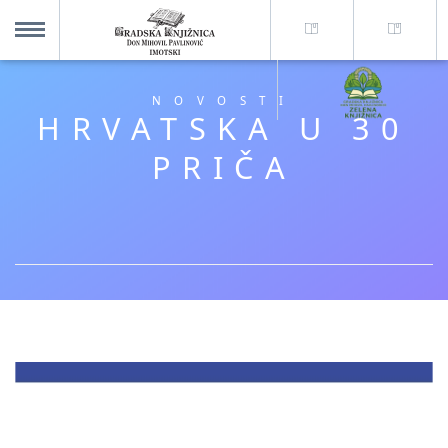
O nama +
MENU
NOVOSTI
HRVATSKA U 30
Za korisnike +
PRIČA
Novosti
Kolajna – Mjesto koje spaja
Katalog knjižnice
Imotska krajina - dig. novine