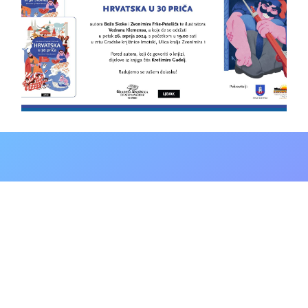
POVIJEST
158 GODINA
TRADICIJE
GRADSKA KNJIŽNICA
DON MIHOVIL
PAVLINOVIĆ