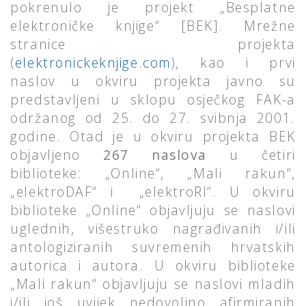
pokrenulo je projekt „Besplatne
elektroničke knjige“ [BEK]. Mrežne
stranice projekta
(
elektronickeknjige.com
), kao i prvi
naslov u okviru projekta javno su
predstavljeni u sklopu osječkog FAK-a
održanog od 25. do 27. svibnja 2001.
godine. Otad je u okviru projekta BEK
objavljeno
267 naslova
u četiri
biblioteke: „Online“, „Mali rakun“,
„elektroDAF“ i „elektroRI“. U okviru
biblioteke „Online“ objavljuju se naslovi
uglednih, višestruko nagrađivanih i/ili
antologiziranih suvremenih hrvatskih
autorica i autora. U okviru biblioteke
„Mali rakun“ objavljuju se naslovi mladih
i/ili još uvijek nedovoljno afirmiranih