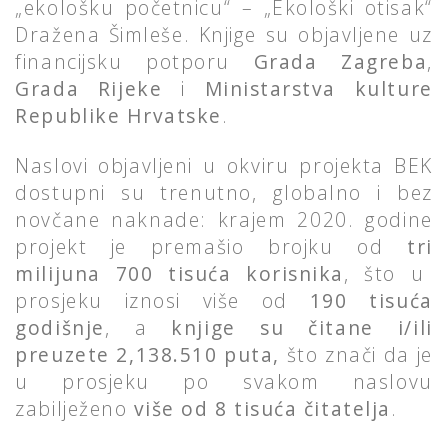
„ekološku početnicu“ – „Ekološki otisak“
Dražena Šimleše. Knjige su objavljene uz
financijsku potporu
Grada Zagreba
,
Grada Rijeke
i
Ministarstva kulture
Republike Hrvatske
.
Naslovi objavljeni u okviru projekta BEK
dostupni su trenutno, globalno i bez
novčane naknade: krajem 2020. godine
projekt je premašio brojku od
tri
milijuna 700 tisuća korisnika
, što u
prosjeku iznosi više od
190 tisuća
godišnje
, a
knjige su čitane i/ili
preuzete 2,138.510 puta,
što znači da je
u prosjeku po svakom naslovu
zabilježeno
više od
8
tisuća čitatelja
.