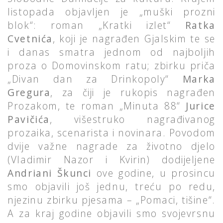
listopada objavljen je „muški prozni
blok“: roman „Kratki izlet“
Ratka
Cvetnića
, koji je nagrađen Gjalskim te se
i danas smatra jednom od najboljih
proza o Domovinskom ratu; zbirku priča
„Divan dan za Drinkopoly“
Marka
Gregura
, za čiji je rukopis nagrađen
Prozakom, te roman „Minuta 88“
Jurice
Pavičića
, višestruko nagrađivanog
prozaika, scenarista i novinara. Povodom
dvije važne nagrade za životno djelo
(Vladimir Nazor i Kvirin) dodijeljene
Andriani Škunci
ove godine, u prosincu
smo objavili još jednu, treću po redu,
njezinu zbirku pjesama – „Pomaci, tišine“.
A za kraj godine objavili smo svojevrsnu