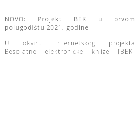
NOVO: Projekt BEK u prvom
polugodištu 2021. godine
U okviru internetskog projekta
Besplatne elektroničke knjige [BEK]
tijekom prvog polugodišta 2021. godine
objavljeno je
20
novih pjesničkih
naslova
, tako da je trenutno na mrežnim
stranicama projekta od objavljenih 287
dostupno 254 naslova. U istom
razdoblju, prema podacima servisa
Google Analytics, mrežne stranice
projekta zabilježile su
123.640 korisnika
koji su online čitali 65.059 e-knjiga te na
svoje uređaje preuzeli još njih 34.576, što