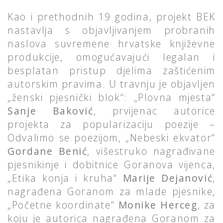
Kao i prethodnih 19 godina, projekt BEK
nastavlja s objavljivanjem probranih
naslova suvremene hrvatske književne
produkcije, omogućavajući legalan i
besplatan pristup djelima zaštićenim
autorskim pravima. U travnju je objavljen
„ženski pjesnički blok“: „Plovna mjesta“
Sanje Baković
, prvijenac autorice
projekta za popularizaciju poezije –
Odvalimo se poezijom, „Nebeski ekvator“
Gordane Benić
, višestruko nagrađivane
pjesnikinje i dobitnice Goranova vijenca,
„Etika konja i kruha“
Marije Dejanović
,
nagrađena Goranom za mlade pjesnike,
„Početne koordinate“
Monike Herceg
, za
koju je autorica nagrađena Goranom za