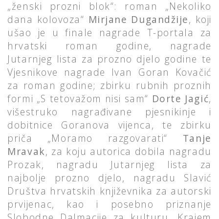
„ženski prozni blok“: roman „Nekoliko
dana kolovoza“
Mirjane Dugandžije
, koji
ušao je u finale nagrade T-portala za
hrvatski roman godine, nagrade
Jutarnjeg lista za prozno djelo godine te
Vjesnikove nagrade Ivan Goran Kovačić
za roman godine; zbirku rubnih proznih
formi „S tetovažom nisi sam“
Dorte Jagić
,
višestruko nagrađivane pjesnikinje i
dobitnice Goranova vijenca, te zbirku
priča „Moramo razgovarati“
Tanje
Mravak
, za koju autorica dobila nagradu
Prozak, nagradu Jutarnjeg lista za
najbolje prozno djelo, nagradu Slavić
Društva hrvatskih književnika za autorski
prvijenac, kao i posebno priznanje
Slobodne Dalmacije za kulturu. Krajem