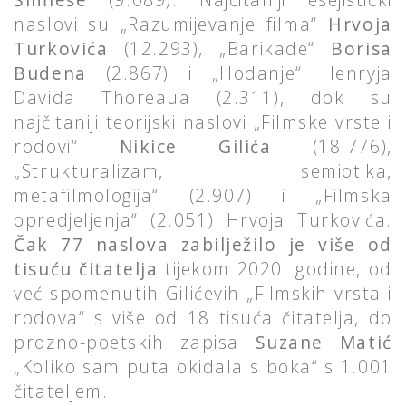
naslovi su „Razumijevanje filma“
Hrvoja
Turkovića
(12.293), „Barikade“
Borisa
Budena
(2.867) i „Hodanje“ Henryja
Davida Thoreaua (2.311), dok su
najčitaniji teorijski naslovi „Filmske vrste i
rodovi“
Nikice Gilića
(18.776),
„Strukturalizam, semiotika,
metafilmologija“ (2.907) i „Filmska
opredjeljenja“ (2.051) Hrvoja Turkovića.
Čak 77 naslova zabilježilo je više od
tisuću čitatelja
tijekom 2020. godine, od
već spomenutih Gilićevih „Filmskih vrsta i
rodova“ s više od 18 tisuća čitatelja, do
prozno-poetskih zapisa
Suzane Matić
„Koliko sam puta okidala s boka“ s 1.001
čitateljem.