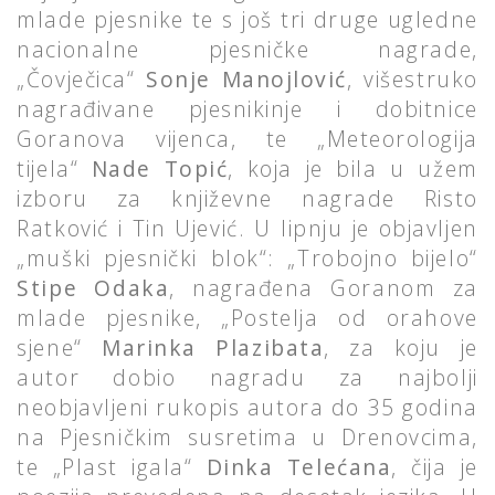
mlade pjesnike te s još tri druge ugledne
nacionalne pjesničke nagrade,
„Čovječica“
Sonje Manojlović
, višestruko
nagrađivane pjesnikinje i dobitnice
Goranova vijenca, te „Meteorologija
tijela“
Nade Topić
, koja je bila u užem
izboru za književne nagrade Risto
Ratković i Tin Ujević. U lipnju je objavljen
„muški pjesnički blok“: „Trobojno bijelo“
Stipe Odaka
, nagrađena Goranom za
mlade pjesnike, „Postelja od orahove
sjene“
Marinka Plazibata
, za koju je
autor dobio nagradu za najbolji
neobjavljeni rukopis autora do 35 godina
na Pjesničkim susretima u Drenovcima,
te „Plast igala“
Dinka Telećana
, čija je