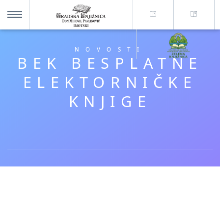
O nama +
MENU
NOVOSTI
BEK BESPLATNE
Za korisnike +
ELEKTORNIČKE
KNJIGE
Novosti
Kolajna – Mjesto koje spaja
Katalog knjižnice
Imotska krajina - dig. novine