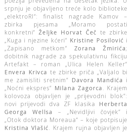
poezija prevedena na desetak jezika. U
srpnju je objavljeno treće kolo biblioteke
„elektroRI“: finalist nagrade Kamov –
zbirka pjesama „Moramo postati
konkretni“
Željke Horvat Čeč
te zbirke
„Kuga i njezine kćeri“
Kristine Posilović
i
„Zapisano metkom“
Zorana Žmirića
;
dobitnik nagrade za spekulativnu fikciju
Artefakt – roman „Ulica Helen Keller“
Envera Krivca
te zbirke priča „Valjalo bi
me zamisliti sretnim“
Davora Mandića
i
„Noćni ekspres“
Milana Zagorca
. Krajem
kolovoza objavljen je „prijevodni blok“:
novi prijevodi dva ZF klasika
Herberta
Georga Wellsa
– „Nevidljivi čovjek“ i
„Otok doktora Moreaua“ – koje potpisuje
Kristina Vlašić
. Krajem rujna objavljen je