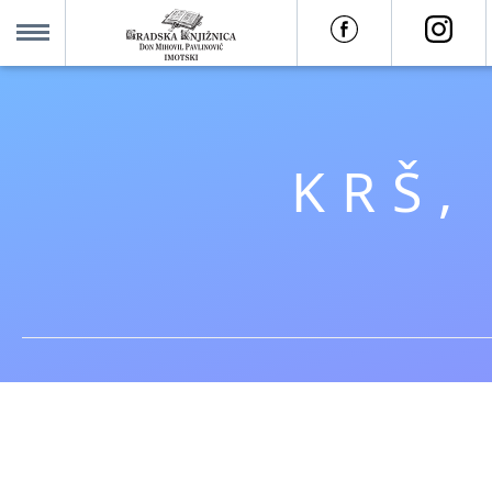
O nama +
MENU
Za korisnike +
KRŠ,
Novosti
Kolajna – Mjesto koje spaja
Katalog knjižnice
Imotska krajina - dig. novine