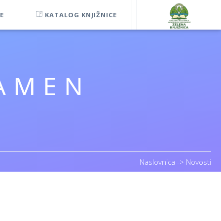
E
KATALOG KNJIŽNICE
.AMEN
Naslovnica
->
Novosti