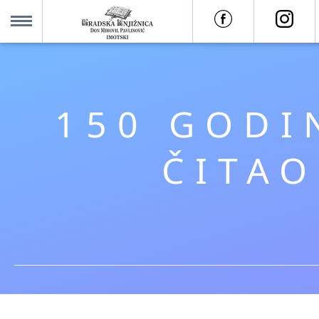
O nama +
MENU
Za korisnike +
150 GODI
Novosti
ČITA
Kolajna – Mjesto koje spaja
Katalog knjižnice
Imotska krajina - dig. novine