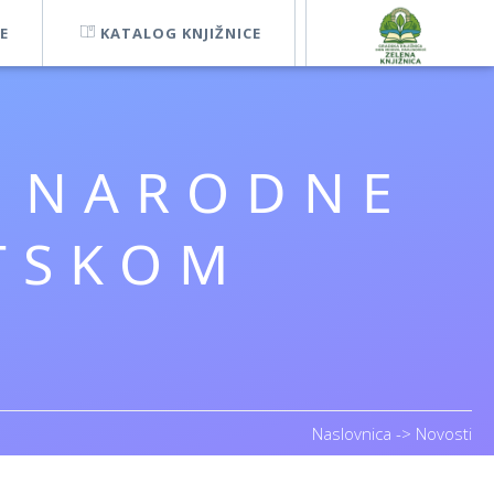
E
KATALOG KNJIŽNICE
A NARODNE
TSKOM
Naslovnica
->
Novosti