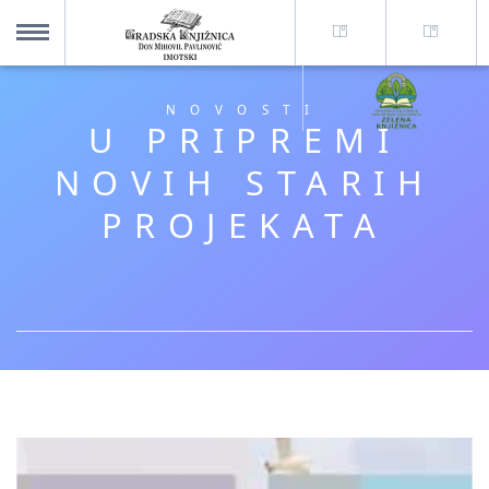
O nama +
MENU
NOVOSTI
U PRIPREMI
Za korisnike +
NOVIH STARIH
PROJEKATA
Novosti
Kolajna – Mjesto koje spaja
Katalog knjižnice
Imotska krajina - dig. novine