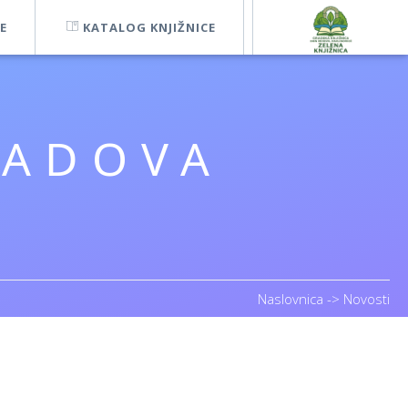
E
KATALOG KNJIŽNICE
RADOVA
Naslovnica
->
Novosti