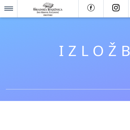
O nama +
MENU
Za korisnike +
IZLOŽ
Novosti
Kolajna – Mjesto koje spaja
Katalog knjižnice
Imotska krajina - dig. novine