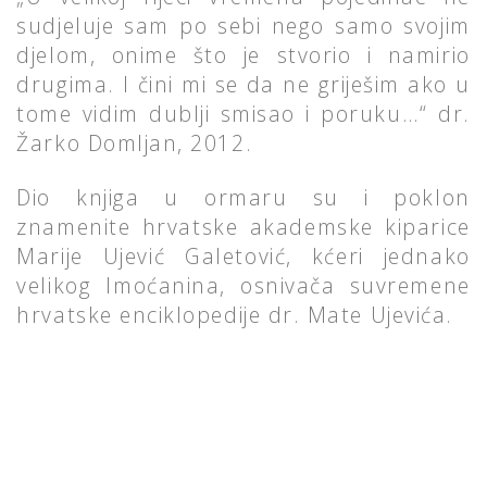
sudjeluje sam po sebi nego samo svojim
djelom, onime što je stvorio i namirio
drugima. I čini mi se da ne griješim ako u
tome vidim dublji smisao i poruku…“ dr.
Žarko Domljan, 2012.
Dio knjiga u ormaru su i poklon
znamenite hrvatske akademske kiparice
Marije Ujević Galetović, kćeri jednako
velikog Imoćanina, osnivača suvremene
hrvatske enciklopedije dr. Mate Ujevića.
GALERIJA SLIKA