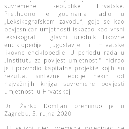
suvremene Republike Hrvatske.
Prethodno je godinama radio u
„Leksikografskom zavodu“, gdje se kao
povjesničar umjetnosti iskazao kao vrsni
leksikograf i glavni urednik Likovne
enciklopedije Jugoslavije i Hrvatske
likovne enciklopedije. U periodu rada u
„Institutu za povijest umjetnosti“ inicirao
je i provodio kapitalne projekte kojih su
rezultat sintezne edicije nekih od
najvažnijih knjiga suvremene povijesti
umjetnosti u Hrvatskoj.
Dr. Žarko Domljan preminuo je u
Zagrebu, 5. rujna 2020.
„U velikoj rijeci vremena pojedinac ne