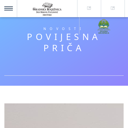
O nama +
MENU
NOVOSTI
POVIJESNA
Za korisnike +
PRIČA
Novosti
Kolajna – Mjesto koje spaja
Katalog knjižnice
Imotska krajina - dig. novine