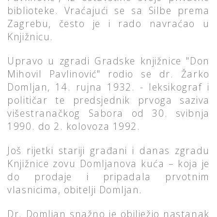
biblioteke. Vraćajući se sa Silbe prema
Zagrebu, često je i rado navraćao u
Knjižnicu.
Upravo u zgradi Gradske knjižnice "Don
Mihovil Pavlinović" rodio se dr. Žarko
Domljan, 14. rujna 1932. - leksikograf i
političar te predsjednik prvoga saziva
višestranačkog Sabora od 30. svibnja
1990. do 2. kolovoza 1992.
Još rijetki stariji građani i danas zgradu
Knjižnice zovu Domljanova kuća – koja je
do prodaje i pripadala prvotnim
vlasnicima, obitelji Domljan.
Dr. Domljan snažno je obilježio nastanak