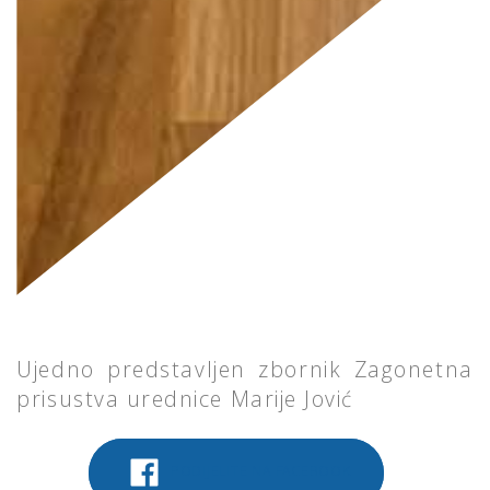
Ujedno predstavljen zbornik Zagonetna
prisustva urednice Marije Jović
PODIJELITE NA FACEBOOK