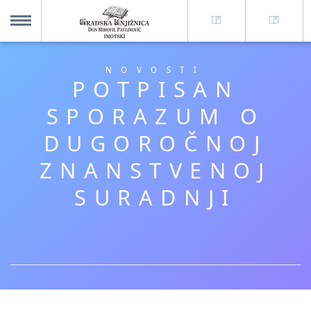
O nama +
MENU
NOVOSTI
POTPISAN
Za korisnike +
SPORAZUM O
DUGOROČNOJ
Novosti
ZNANSTVENOJ
Kolajna – Mjesto koje spaja
SURADNJI
Katalog knjižnice
Imotska krajina - dig. novine