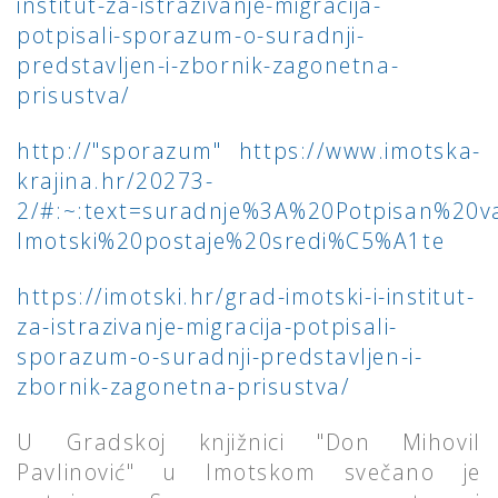
institut-za-istrazivanje-migracija-
potpisali-sporazum-o-suradnji-
predstavljen-i-zbornik-zagonetna-
prisustva/
http://"sporazum" https://www.imotska-
krajina.hr/20273-
2/#:~:text=suradnje%3A%20Potpisan%20v
Imotski%20postaje%20sredi%C5%A1te
https://imotski.hr/grad-imotski-i-institut-
za-istrazivanje-migracija-potpisali-
sporazum-o-suradnji-predstavljen-i-
zbornik-zagonetna-prisustva/
U Gradskoj knjižnici "Don Mihovil
Pavlinović" u Imotskom svečano je