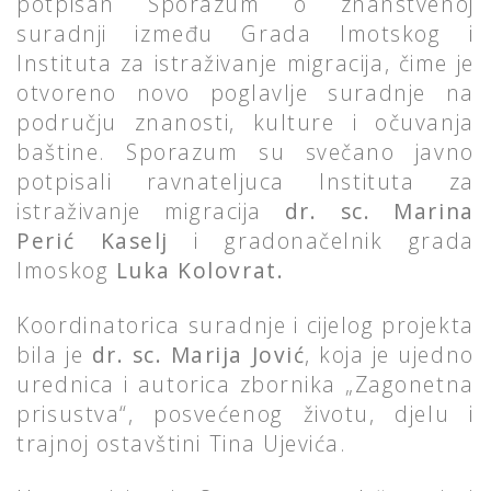
potpisan Sporazum o znanstvenoj
suradnji između Grada Imotskog i
Instituta za istraživanje migracija, čime je
otvoreno novo poglavlje suradnje na
području znanosti, kulture i očuvanja
baštine. Sporazum su svečano javno
potpisali ravnateljuca Instituta za
istraživanje migracija
dr. sc. Marina
Perić Kaselj
i gradonačelnik grada
Imoskog
Luka Kolovrat.
Koordinatorica suradnje i cijelog projekta
bila je
dr.
sc. Marija Jović
, koja je ujedno
urednica i autorica zbornika „Zagonetna
prisustva“, posvećenog životu, djelu i
trajnoj ostavštini Tina Ujevića.