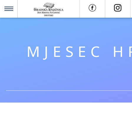
O nama +
MENU
Za korisnike +
MJESEC H
Novosti
Kolajna – Mjesto koje spaja
Katalog knjižnice
Imotska krajina - dig. novine