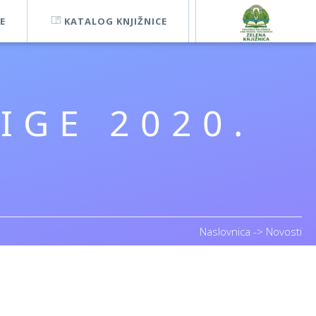
E
KATALOG KNJIŽNICE
IGE 2020.
Naslovnica
->
Novosti