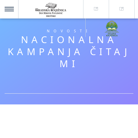
O nama +
MENU
NOVOSTI
NACIONALNA
Za korisnike +
KAMPANJA ČITAJ
MI
Novosti
Kolajna – Mjesto koje spaja
Katalog knjižnice
Imotska krajina - dig. novine