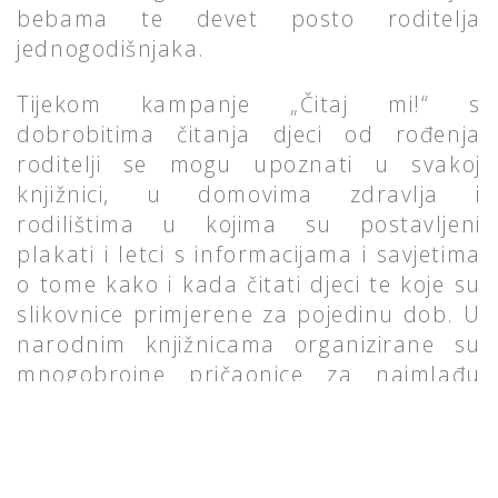
bebama te devet posto roditelja
jednogodišnjaka.
Tijekom kampanje „Čitaj mi!“ s
dobrobitima čitanja djeci od rođenja
roditelji se mogu upoznati u svakoj
knjižnici, u domovima zdravlja i
rodilištima u kojima su postavljeni
plakati i letci s informacijama i savjetima
o tome kako i kada čitati djeci te koje su
slikovnice primjerene za pojedinu dob. U
narodnim knjižnicama organizirane su
mnogobrojne pričaonice za najmlađu
djecu i njihove roditelje. U pedijatrijskim
ordinacijama u Koprivnici i dječjim
vrtićima u Rijeci, Velikoj Gorici i Bjelovaru
otvorene su male libroteke, a knjige koje