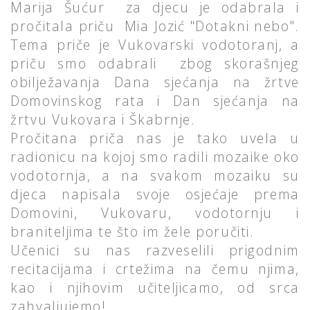
Marija Šućur za djecu je odabrala i
pročitala priču Mia Jozić "Dotakni nebo".
Tema priče je Vukovarski vodotoranj, a
priču smo odabrali zbog skorašnjeg
obilježavanja Dana sjećanja na žrtve
Domovinskog rata i Dan sjećanja na
žrtvu Vukovara i Škabrnje.
Pročitana priča nas je tako uvela u
radionicu na kojoj smo radili mozaike oko
vodotornja, a na svakom mozaiku su
djeca napisala svoje osjećaje prema
Domovini, Vukovaru, vodotornju i
braniteljima te što im žele poručiti.
Učenici su nas razveselili prigodnim
recitacijama i crtežima na čemu njima,
kao i njihovim učiteljicamo, od srca
zahvaljujemo!