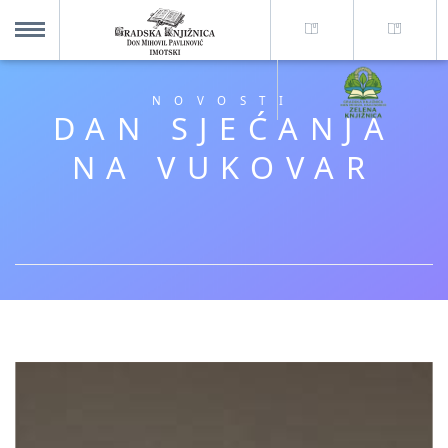
O nama +
MENU
NOVOSTI
DAN SJEĆANJA
Za korisnike +
NA VUKOVAR
Novosti
Kolajna – Mjesto koje spaja
Katalog knjižnice
Imotska krajina - dig. novine