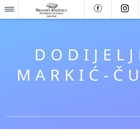
O nama +
MENU
Za korisnike +
DODIJEL
Novosti
MARKIĆ-ČU
Kolajna – Mjesto koje spaja
Katalog knjižnice
Imotska krajina - dig. novine