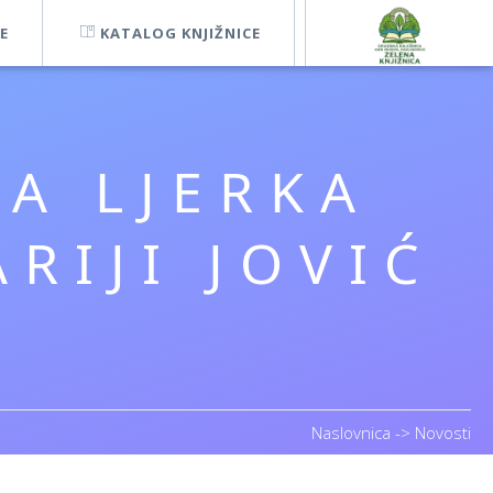
E
KATALOG KNJIŽNICE
A LJERKA
RIJI JOVIĆ
Naslovnica
->
Novosti