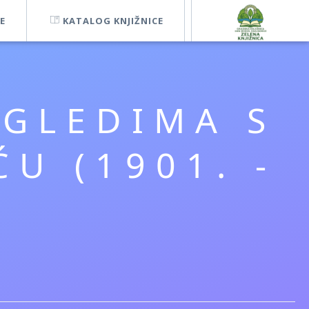
E
KATALOG KNJIŽNICE
OGLEDIMA S
U (1901. -