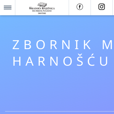
O nama +
MENU
Za korisnike +
ZBORNIK M
Novosti
HARNOŠĆU 
Kolajna – Mjesto koje spaja
Katalog knjižnice
Imotska krajina - dig. novine