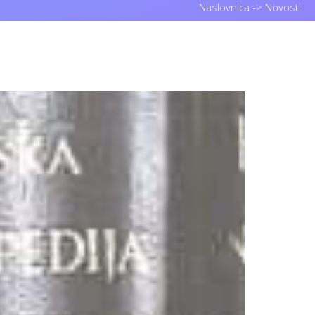
Naslovnica
->
Novosti