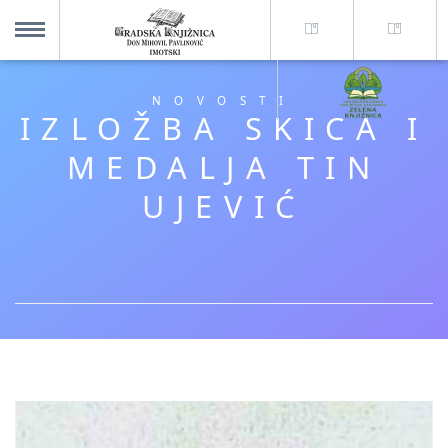
O nama +
MENU
NOVOSTI
IZLOŽBA SKICA I
Za korisnike +
MEDALJA TIN
UJEVIĆ
Novosti
Kolajna – Mjesto koje spaja
Katalog knjižnice
Imotska krajina - dig. novine