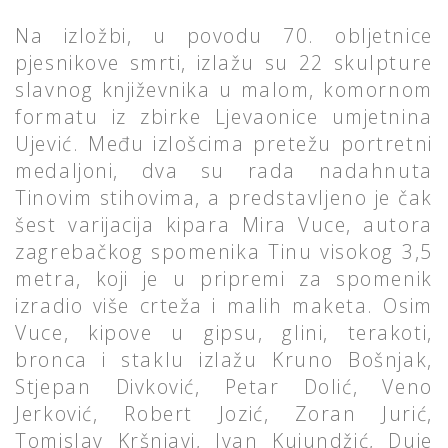
Na izložbi, u povodu 70. obljetnice
pjesnikove smrti, izlažu su 22 skulpture
slavnog književnika u malom, komornom
formatu iz zbirke Ljevaonice umjetnina
Ujević. Među izlošcima pretežu portretni
medaljoni, dva su rada nadahnuta
Tinovim stihovima, a predstavljeno je čak
šest varijacija kipara Mira Vuce, autora
zagrebačkog spomenika Tinu visokog 3,5
metra, koji je u pripremi za spomenik
izradio više crteža i malih maketa. Osim
Vuce, kipove u gipsu, glini, terakoti,
bronca i staklu izlažu Kruno Bošnjak,
Stjepan Divković, Petar Dolić, Veno
Jerković, Robert Jozić, Zoran Jurić,
Tomislav Kršnjavi, Ivan Kujundžić, Duje