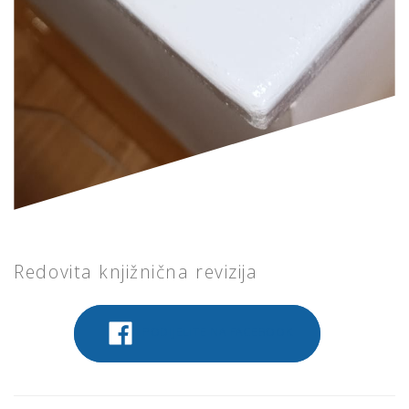
Redovita knjižnična revizija
PODIJELITE NA FACEBOOK