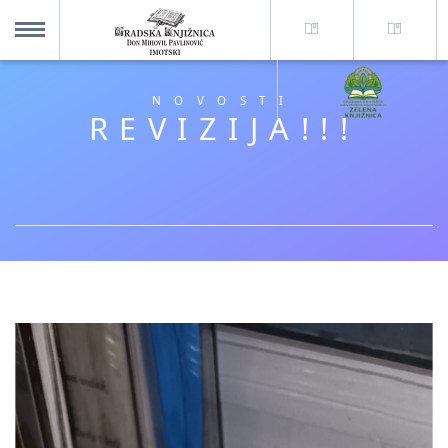
O nama +
MENU
NOVOSTI
REVIZIJA!!!
Za korisnike +
Novosti
Kolajna – Mjesto koje spaja
Katalog knjižnice
Imotska krajina - dig. novine