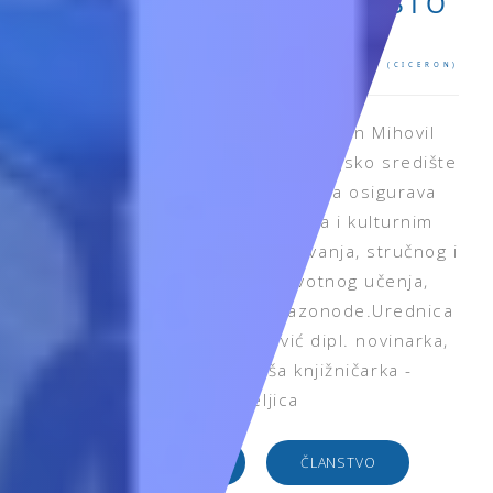
KNJIŽNICU, IMAŠ SVE ŠTO
TI JE POTREBNO."
Gradska knjižnica i čitaonica „Don Mihovil
Pavlinović“ kulturno je i informacijsko središte
Imotske krajine, koja građanima osigurava
pristup znanju, informacijama i kulturnim
sadržajima za potrebe obrazovanja, stručnog i
znanstvenog rada, cjeloživotnog učenja,
informiranja, odlučivanja i razonode.Urednica
stranice - dr. sc. Marija Jović dipl. novinarka,
dipl. bibliotekarka, viša knjižničarka -
ravnateljica
RADNO VRIJEME
ČLANSTVO