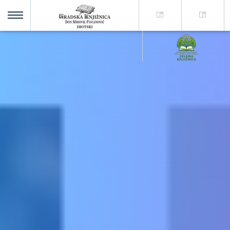
O nama +
MENU
Za korisnike +
Novosti
Kolajna – Mjesto koje spaja
Katalog knjižnice
Imotska krajina - dig. novine