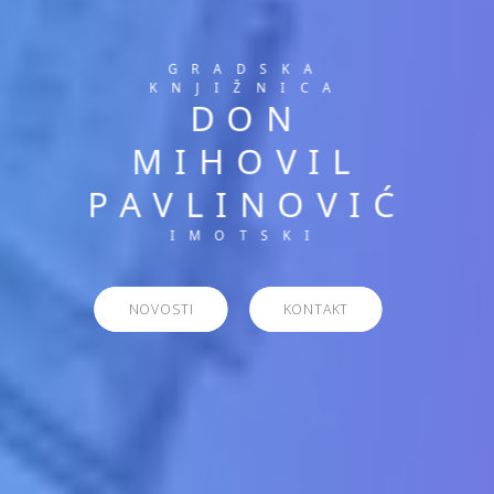
GRADSKA
KNJIŽNICA
DON
MIHOVIL
PAVLINOVIĆ
IMOTSKI
NOVOSTI
KONTAKT