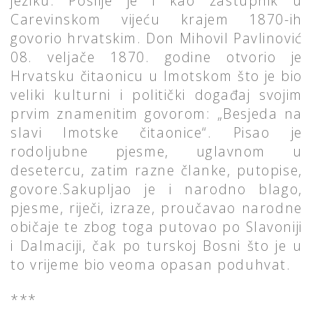
jeziku. Poslije je i kao zastupnik u
Carevinskom vijeću krajem 1870-ih
govorio hrvatskim. Don Mihovil Pavlinović
08. veljače 1870. godine otvorio je
Hrvatsku čitaonicu u Imotskom što je bio
veliki kulturni i politički događaj svojim
prvim znamenitim govorom: „Besjeda na
slavi Imotske čitaonice“. Pisao je
rodoljubne pjesme, uglavnom u
desetercu, zatim razne članke, putopise,
govore.Sakupljao je i narodno blago,
pjesme, riječi, izraze, proučavao narodne
običaje te zbog toga putovao po Slavoniji
i Dalmaciji, čak po turskoj Bosni što je u
to vrijeme bio veoma opasan poduhvat.
***