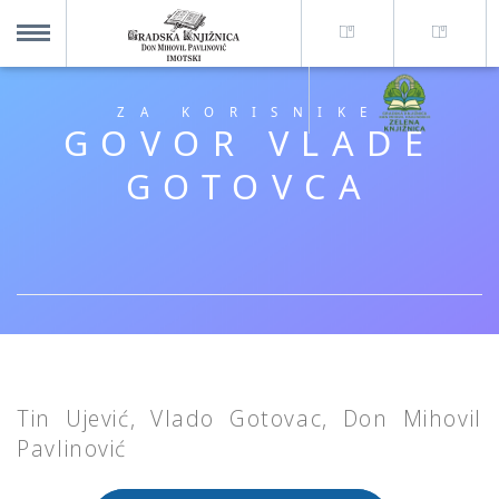
O nama +
MENU
ZA KORISNIKE
GOVOR VLADE
Za korisnike +
GOTOVCA
Novosti
Kolajna – Mjesto koje spaja
Katalog knjižnice
Tin Ujević, Vlado Gotovac, Don Mihovil
Imotska krajina - dig. novine
Pavlinović