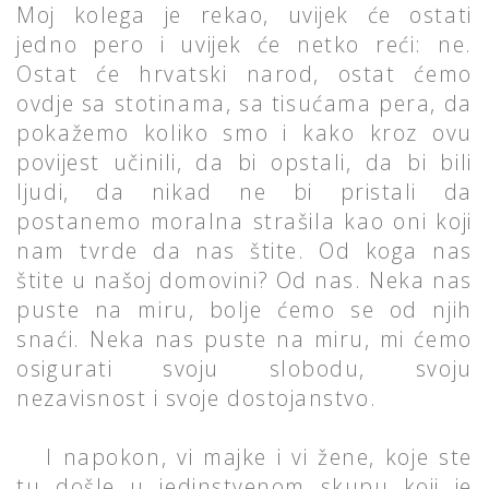
Moj kolega je rekao, uvijek će ostati
jedno pero i uvijek će netko reći: ne.
Ostat će hrvatski narod, ostat ćemo
ovdje sa stotinama, sa tisućama pera, da
pokažemo koliko smo i kako kroz ovu
povijest učinili, da bi opstali, da bi bili
ljudi, da nikad ne bi pristali da
postanemo moralna strašila kao oni koji
nam tvrde da nas štite. Od koga nas
štite u našoj domovini? Od nas. Neka nas
puste na miru, bolje ćemo se od njih
snaći. Neka nas puste na miru, mi ćemo
osigurati svoju slobodu, svoju
nezavisnost i svoje dostojanstvo.
I napokon, vi majke i vi žene, koje ste
tu došle u jedinstvenom skupu koji je