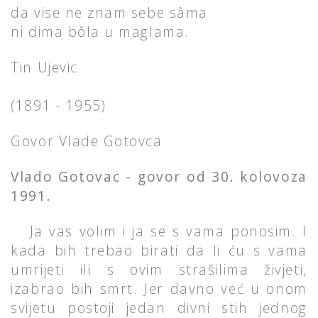
da vise ne znam sebe sâma
ni dima bôla u maglama.
Tin Ujevic
(1891 - 1955)
Govor Vlade Gotovca
Vlado Gotovac - govor od 30. kolovoza
1991.
Ja vas volim i ja se s vama ponosim. I
kada bih trebao birati da li ću s vama
umrijeti ili s ovim strašilima živjeti,
izabrao bih smrt. Jer davno već u onom
svijetu postoji jedan divni stih jednog