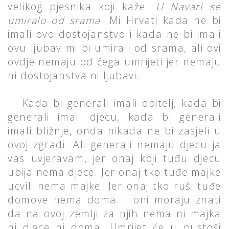
velikog pjesnika koji kaže:
U Navari se
umiralo od srama
. Mi Hrvati kada ne bi
imali ovo dostojanstvo i kada ne bi imali
ovu ljubav mi bi umirali od srama, ali ovi
ovdje nemaju od čega umrijeti jer nemaju
ni dostojanstva ni ljubavi.
Kada bi generali imali obitelj, kada bi
generali imali djecu, kada bi generali
imali bližnje, onda nikada ne bi zasjeli u
ovoj zgradi. Ali generali nemaju djecu ja
vas uvjeravam, jer onaj koji tuđu djecu
ubija nema djece. Jer onaj tko tuđe majke
ucvili nema majke. Jer onaj tko ruši tuđe
domove nema doma. I oni moraju znati
da na ovoj zemlji za njih nema ni majka
ni djece ni doma. Umrijet će u pustoši