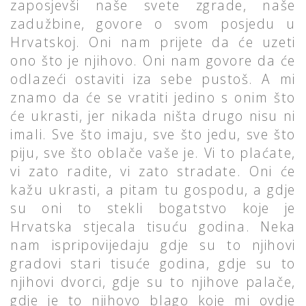
zaposjevši naše svete zgrade, naše
zadužbine, govore o svom posjedu u
Hrvatskoj. Oni nam prijete da će uzeti
ono što je njihovo. Oni nam govore da će
odlazeći ostaviti iza sebe pustoš. A mi
znamo da će se vratiti jedino s onim što
će ukrasti, jer nikada ništa drugo nisu ni
imali. Sve što imaju, sve što jedu, sve što
piju, sve što oblače vaše je. Vi to plaćate,
vi zato radite, vi zato stradate. Oni će
kažu ukrasti, a pitam tu gospodu, a gdje
su oni to stekli bogatstvo koje je
Hrvatska stjecala tisuću godina. Neka
nam ispripovijedaju gdje su to njihovi
gradovi stari tisuće godina, gdje su to
njihovi dvorci, gdje su to njihove palače,
gdje je to njihovo blago koje mi ovdje