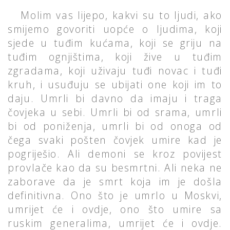
Molim vas lijepo, kakvi su to ljudi, ako
smijemo govoriti uopće o ljudima, koji
sjede u tuđim kućama, koji se griju na
tuđim ognjištima, koji žive u tuđim
zgradama, koji uživaju tuđi novac i tuđi
kruh, i usuđuju se ubijati one koji im to
daju. Umrli bi davno da imaju i traga
čovjeka u sebi. Umrli bi od srama, umrli
bi od poniženja, umrli bi od onoga od
čega svaki pošten čovjek umire kad je
pogriješio. Ali demoni se kroz povijest
provlače kao da su besmrtni. Ali neka ne
zaborave da je smrt koja im je došla
definitivna. Ono što je umrlo u Moskvi,
umrijet će i ovdje, ono što umire sa
ruskim generalima, umrijet će i ovdje.